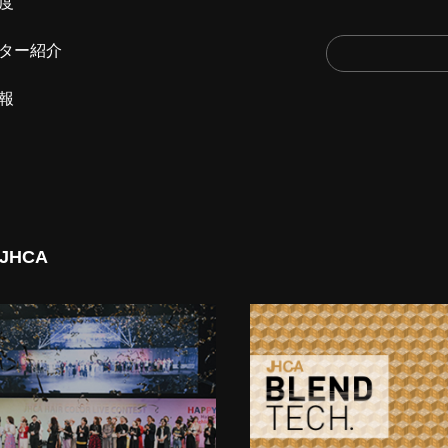
度
ター紹介
報
 JHCA