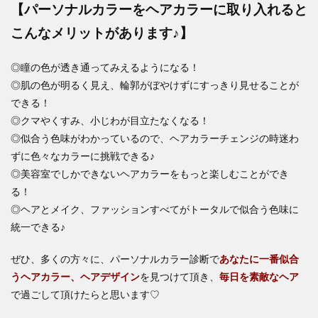
【パーソナルカラーをヘアカラーに取り入れると
こんなメリットがあります♪】
◎瞳の色が透き通ってみえるようになる！
◎肌の色が明るく見え、輪郭がぼやけずにすっきり見せることが
できる！
◎クマやくすみ、小じわが目立たなくなる！
◎似合う色味がわかっているので、ヘアカラーチェンジの時迷わ
ずに色々なカラーに挑戦できる♪
◎美容室でしかできないヘアカラーをもっと楽しむことができ
る！
◎ヘアとメイク、ファッションすべてがトータルで似合う色味に
統一できる♪
ぜひ、多くの方々に、パーソナルカラー診断で
あなたに一番似合
うヘアカラー、ヘアデザイン
を見つけて頂き、
毎日を素敵なヘア
で過ごして頂けたらと思います♡