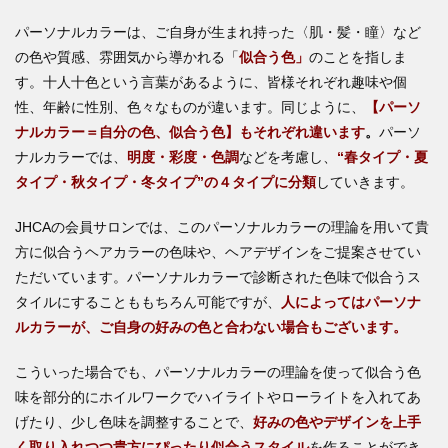
パーソナルカラーは、ご自身が生まれ持った〈肌・髪・瞳〉など
の色や質感、雰囲気から導かれる「
似合う色」
のことを指しま
す。十人十色という言葉があるように、皆様それぞれ趣味や個
性、年齢に性別、色々なものが違います。同じように、
【パーソ
ナルカラー＝自分の色、似合う色】もそれぞれ違います
。
パーソ
ナルカラーでは、
明度・彩度・色調
などを考慮し、
“春タイプ・夏
タイプ・秋タイプ・冬タイプ”の４タイプに分類
していきます。
JHCAの会員サロンでは、このパーソナルカラーの理論を用いて貴
方に似合うヘアカラーの色味や、ヘアデザインをご提案させてい
ただいています。パーソナルカラーで診断された色味で似合うス
タイルにすることももちろん可能ですが、
人によってはパーソナ
ルカラーが、ご自身の好みの色と合わない場合もございます。
こういった場合でも、パーソナルカラーの理論を使って似合う色
味を部分的にホイルワークでハイライトやローライトを入れてあ
げたり、少し色味を調整することで、
好みの色やデザインを上手
く取り入れつつ貴方にぴったり似合うスタイル
を作ることができ