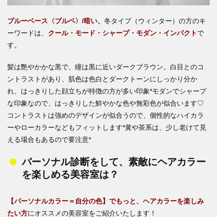
ブルーベース〈ブルベ〉/暗い
、
冬タイプ（ウィンター）の方のキ
ーワードは、
クール・モード・シャープ・モダン・インパクト
で
す。
髪は艶やかかな黒で、瞳は黒に近いダークブラウン。白目とのコ
ントラストがあり、肌色は色白とダークトーンにしっかり分か
れ、はっきりした顔立ちが特徴の方が多い印象*モダンでシャープ
な印象なので、はっきりした鮮やかな色や無彩色が似合います♡
コントラストは強めのデザインが似合うので、個性的なハイカラ
ーやローカラーなどもフィットします*黄や茶系は、少し老けて見
える場合もあるので要注意*
パーソナル診断をして、素敵にヘアカラー
を楽しめる美容室は？
【パーソナルカラー＝自分の色】でもっと、ヘアカラーを楽しみ
たい方
にオススメの美容室をご紹介いたします！