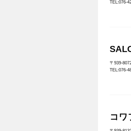
TEL:076-4
SALO
〒939-
TEL:076-4
コワ
〒939-8