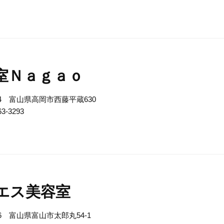
室Ｎａｇａｏ
824 富山県高岡市西藤平蔵630
63-3293
エス美容室
076 富山県富山市太郎丸54-1