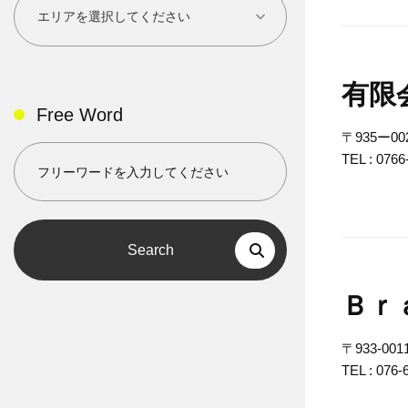
有限
Free Word
〒935ー
TEL :
0766
Search
Ｂｒ
〒933-0
TEL :
076-