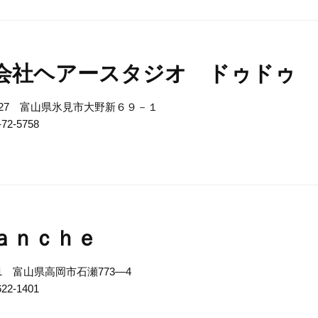
会社ヘアースタジオ ドゥドゥ
0027 富山県氷見市大野新６９－１
-72-5758
ａｎｃｈｅ
011 富山県高岡市石瀬773―4
622-1401