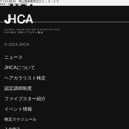
〒712-8043 岡山県倉敷市広江１－３－１０
FAX：086-451-5153
JAPAN HAIR COLOR ASSOCIATION
NPO法人 日本ヘアカラ―協会
JAPAN HAIR COLOR ASSOCIATION
NPO法人 日本ヘアカラー協会
© 2024 JHCA.
ニュース
JHCAについて
ヘアカラリスト検定
認定講師制度
ファイブスター紹介
イベント情報
検定スケジュール
入会申込