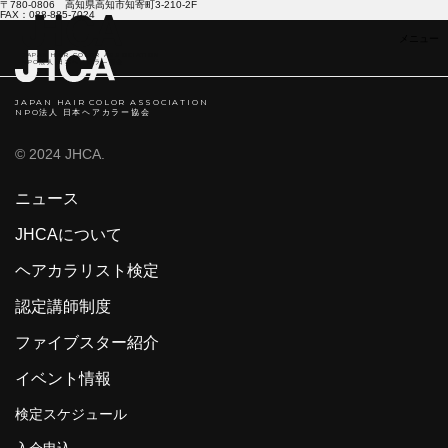
〒780-0806 高知県高知市知寄町3-210-2F
FAX：088-885-7024
JAPAN HAIR COLOR ASSOCIATION
NPO法人 日本ヘアカラ―協会
JAPAN HAIR COLOR ASSOCIATION
NPO法人 日本ヘアカラー協会
© 2024 JHCA.
ニュース
JHCAについて
ヘアカラリスト検定
認定講師制度
ファイブスター紹介
イベント情報
検定スケジュール
入会申込