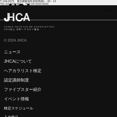
〒169-0075 東京都新宿区高田馬場1－30－13
TEL:03-3200-0813 FAX:03-3200-3040
JAPAN HAIR COLOR ASSOCIATION
NPO法人 日本ヘアカラ―協会
JAPAN HAIR COLOR ASSOCIATION
NPO法人 日本ヘアカラー協会
© 2024 JHCA.
ニュース
JHCAについて
ヘアカラリスト検定
認定講師制度
ファイブスター紹介
イベント情報
検定スケジュール
入会申込