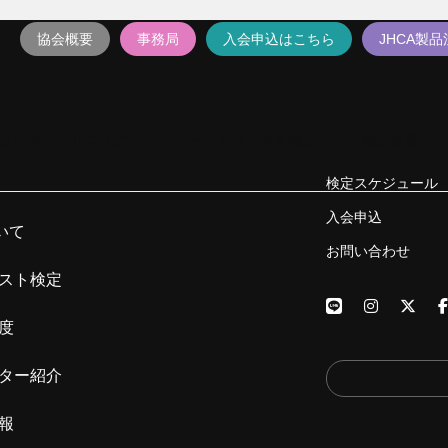
協会概要
事務局
入会申込はこちら
JHCA製
ュース
JHCAについて
ヘアカラリスト検定
認定制度
検定スケジュール
入会申込
いて
お問い合わせ
スト検定
度
ター紹介
報