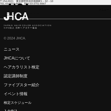
〒154-0021 東京都世田谷区桜新町1－32－10
TEL:03-3701-6660 FAX:03-3701-6667
JAPAN HAIR COLOR ASSOCIATION
NPO法人 日本ヘアカラ―協会
JAPAN HAIR COLOR ASSOCIATION
NPO法人 日本ヘアカラー協会
© 2024 JHCA.
ニュース
JHCAについて
ヘアカラリスト検定
認定講師制度
ファイブスター紹介
イベント情報
検定スケジュール
入会申込