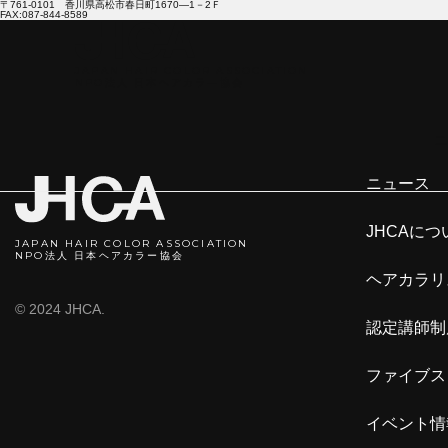
〒761-0101 香川県高松市春日町1670―1－2Ｆ
FAX:087-844-8589
JAPAN HAIR COLOR ASSOCIATION
NPO法人 日本ヘアカラ―協会
ニ
ニュース
JHCAにつ
JAPAN HAIR COLOR ASSOCIATION
NPO法人 日本ヘアカラー協会
ヘアカラリ
© 2024 JHCA.
認定講師制
ファイブス
イベント情