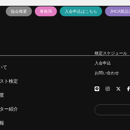
協会概要
事務局
入会申込はこちら
JHCA製
ュース
JHCAについて
ヘアカラリスト検定
認定制度
検定スケジュール
入会申込
いて
お問い合わせ
スト検定
度
ター紹介
報