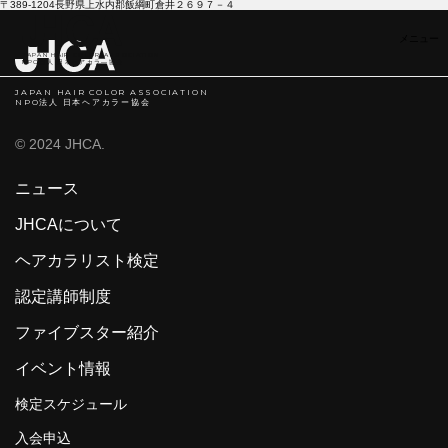
〒389-1204長野県上水内郡飯綱町倉井２６９７－４
JAPAN HAIR COLOR ASSOCIATION
NPO法人 日本ヘアカラ―協会
JAPAN HAIR COLOR ASSOCIATION
NPO法人 日本ヘアカラー協会
© 2024 JHCA.
ニュース
JHCAについて
ヘアカラリスト検定
認定講師制度
ファイブスター紹介
イベント情報
検定スケジュール
入会申込