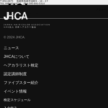
〒850-0875 長崎県長崎市栄町6－18－2Ｆ
TEL:095-824-9721 FAX:095-893-5310
JAPAN HAIR COLOR ASSOCIATION
NPO法人 日本ヘアカラ―協会
JAPAN HAIR COLOR ASSOCIATION
NPO法人 日本ヘアカラー協会
© 2024 JHCA.
ニュース
JHCAについて
ヘアカラリスト検定
認定講師制度
ファイブスター紹介
イベント情報
検定スケジュール
入会申込