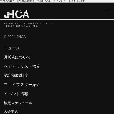
〒780-0822 高知県高知市はりまや町2-8-6 ロイヤルコートＳＥＩ－2Ｆ
JAPAN HAIR COLOR ASSOCIATION
NPO法人 日本ヘアカラ―協会
JAPAN HAIR COLOR ASSOCIATION
NPO法人 日本ヘアカラー協会
© 2024 JHCA.
ニュース
JHCAについて
ヘアカラリスト検定
認定講師制度
ファイブスター紹介
イベント情報
検定スケジュール
入会申込