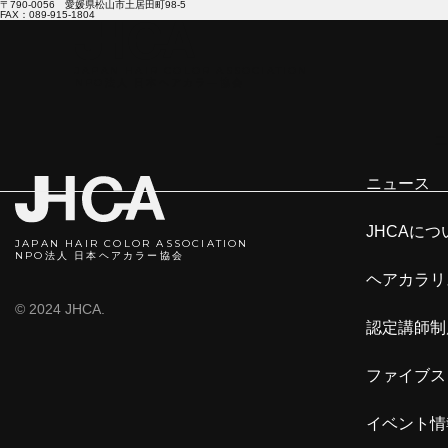
〒790-0056 愛媛県松山市土居田町98-5
FAX：089-915-1804
JAPAN HAIR COLOR ASSOCIATION
NPO法人 日本ヘアカラ―協会
ニ
ニュース
JHCAにつ
JAPAN HAIR COLOR ASSOCIATION
NPO法人 日本ヘアカラー協会
ヘアカラリ
© 2024 JHCA.
認定講師制
ファイブス
イベント情