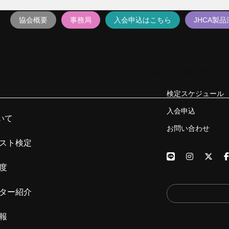
協会概要
事務局
入会申込はこちら
JHCA製
ュース
JHCAについて
ヘアカラリスト検定
認定制度
検定スケジュール
入会申込
いて
お問い合わせ
スト検定
度
ター紹介
報