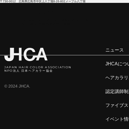
〒730-0012 広島県広島市中区上八丁堀8-26-802メープル八丁堀
JAPAN HAIR COLOR ASSOCIATION
NPO法人 日本ヘアカラ―協会
ニ
ニュース
JHCAにつ
JAPAN HAIR COLOR ASSOCIATION
NPO法人 日本ヘアカラー協会
ヘアカラリ
© 2024 JHCA.
認定講師制
ファイブス
イベント情