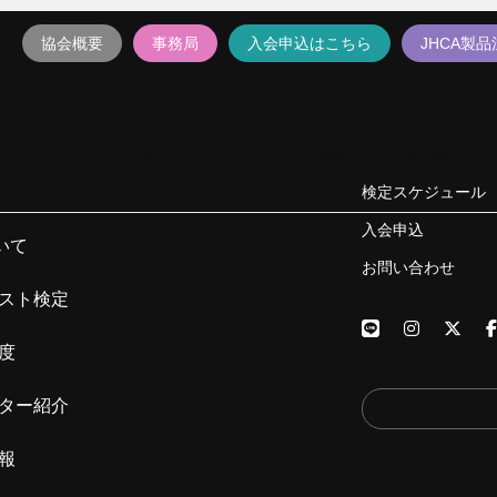
協会概要
事務局
入会申込はこちら
JHCA製
ュース
JHCAについて
ヘアカラリスト検定
認定制度
検定スケジュール
入会申込
いて
お問い合わせ
スト検定
度
ター紹介
報