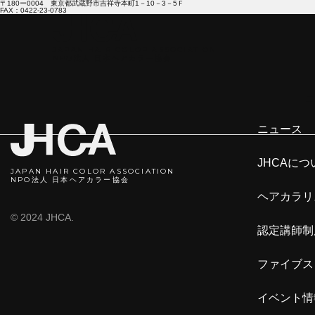
〒180ー0004 東京都武蔵野市吉祥寺本町1－10－3－5Ｆ
FAX：0422-23-0783
JAPAN HAIR COLOR ASSOCIATION
NPO法人 日本ヘアカラ―協会
ニ
ニュース
JHCAにつ
JAPAN HAIR COLOR ASSOCIATION
NPO法人 日本ヘアカラー協会
ヘアカラリ
© 2024 JHCA.
認定講師制
ファイブス
イベント情