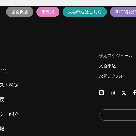
協会概要
事務局
入会申込はこちら
JHCA製
ュース
JHCAについて
ヘアカラリスト検定
認定制度
検定スケジュール
入会申込
いて
お問い合わせ
スト検定
度
ター紹介
報