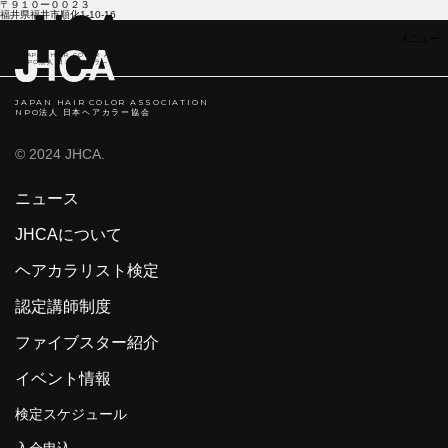
〒９１０ー００２３
福井県福井市順化1-10-16
JAPAN HAIR COLOR ASSOCIATION
NPO法人 日本ヘアカラ―協会
JAPAN HAIR COLOR ASSOCIATION
NPO法人 日本ヘアカラー協会
© 2024 JHCA.
ニュース
JHCAについて
ヘアカラリスト検定
認定講師制度
ファイブスター紹介
イベント情報
検定スケジュール
入会申込