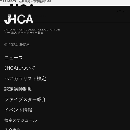
〒921-8805 石川県野々市市稲荷1-78
JAPAN HAIR COLOR ASSOCIATION
NPO法人 日本ヘアカラ―協会
JAPAN HAIR COLOR ASSOCIATION
NPO法人 日本ヘアカラー協会
© 2024 JHCA.
ニュース
JHCAについて
ヘアカラリスト検定
認定講師制度
ファイブスター紹介
イベント情報
検定スケジュール
入会申込