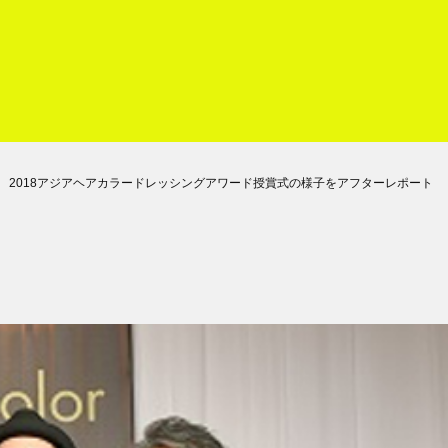
2018アジアヘアカラードレッシングアワード授賞式の様子をアフターレポート