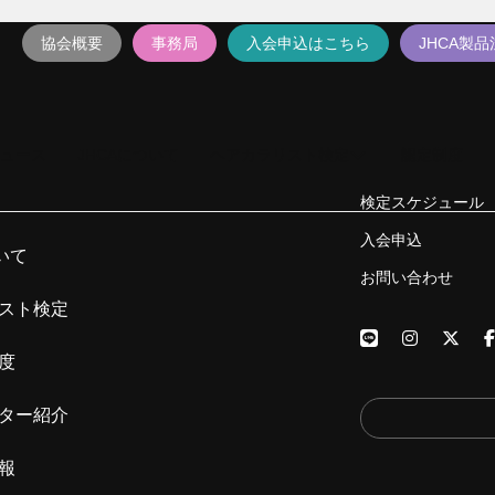
協会概要
事務局
入会申込はこちら
JHCA製
ュース
JHCAについて
ヘアカラリスト検定
認定制度
検定スケジュール
入会申込
いて
お問い合わせ
スト検定
度
ター紹介
報