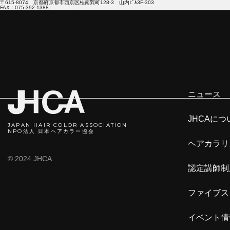
〒615-8074 京都府京都市西京区桂南巽町128-3 山内ﾋﾞﾙ3F-303
FAX：075-392-1388
JAPAN HAIR COLOR ASSOCIATION
NPO法人 日本ヘアカラ―協会
ニ
ニュース
JHCAにつ
JAPAN HAIR COLOR ASSOCIATION
NPO法人 日本ヘアカラー協会
ヘアカラリ
© 2024 JHCA.
認定講師制
ファイブス
イベント情