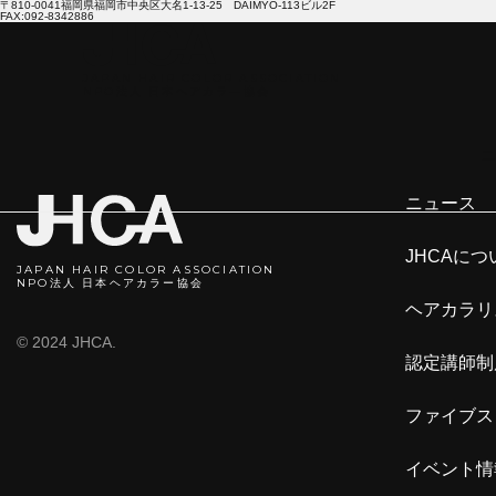
〒810-0041福岡県福岡市中央区大名1-13-25 DAIMYO-113ビル2F
FAX:092-8342886
JAPAN HAIR COLOR ASSOCIATION
NPO法人 日本ヘアカラ―協会
ニ
ニュース
JHCAにつ
JAPAN HAIR COLOR ASSOCIATION
NPO法人 日本ヘアカラー協会
ヘアカラリ
© 2024 JHCA.
認定講師制
ファイブス
イベント情