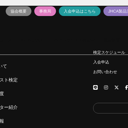
協会概要
事務局
入会申込はこちら
JHCA製
ュース
JHCAについて
ヘアカラリスト検定
認定制度
検定スケジュール
入会申込
いて
お問い合わせ
スト検定
度
ター紹介
報