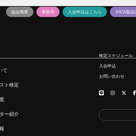
協会概要
事務局
入会申込はこちら
JHCA製
ュース
JHCAについて
ヘアカラリスト検定
認定制度
検定スケジュール
入会申込
いて
お問い合わせ
スト検定
度
ター紹介
報