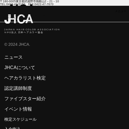
〒180-0005東京都武蔵野市御殿山2－21－10
TEL:0422-47-5150 FAX:0422-47-7670
JAPAN HAIR COLOR ASSOCIATION
NPO法人 日本ヘアカラ―協会
JAPAN HAIR COLOR ASSOCIATION
NPO法人 日本ヘアカラー協会
© 2024 JHCA.
ニュース
JHCAについて
ヘアカラリスト検定
認定講師制度
ファイブスター紹介
イベント情報
検定スケジュール
入会申込