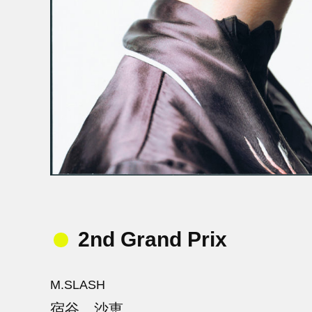
2nd Grand Prix
M.SLASH
宿谷 沙恵