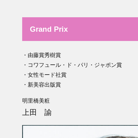
Grand Prix
・由藤賞秀樹賞
・コワフュール・ド・パリ・ジャポン賞
・女性モード社賞
・新美容出版賞
明里橋美粧
上田 諭